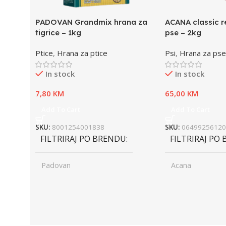
PADOVAN Grandmix hrana za
ACANA classic r
tigrice – 1kg
pse – 2kg
Ptice
,
Hrana za ptice
Psi
,
Hrana za pse
In stock
In stock
7,80
KM
65,00
KM
Add To Cart
Add To Cart
SKU:
8001254001838
SKU:
06499256120
FILTRIRAJ PO BRENDU
FILTRIRAJ PO
Padovan
Acana
UZRAST
Junior
UZRAST
Jun
,
,
Odrasli
Odr
,
,