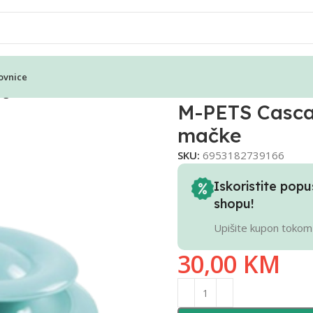
ovnice
 igračka za mačke
M-PETS Cascad
mačke
SKU:
6953182739166
Iskoristite po
shopu!
Upišite kupon tokom
30,00
KM