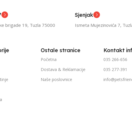
ior
Senior
7
Sjenjak
TEŽINI
FILTRIRAJ PO TEŽINI
FILTR
ske brigade 19, Tuzla 75000
Ismeta Mujezinovića 7, Tuz
1kg – 3kg
1kg – 
rije
Ostale stranice
Kontakt in
Početna
035 266-656
Dostava & Reklamacije
035 277-391
tinje
Naše poslovnice
info@petsfrien
ka