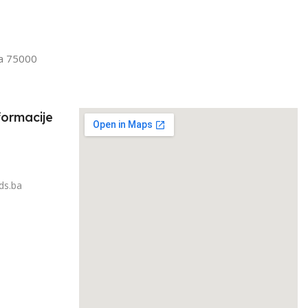
Senior
FILTRIRAJ PO TEŽINI
IRAJ PO TEŽINI
1kg – 3kg
la 75000
3kg
formacije
ds.ba