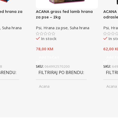
ed hrana za
ACANA grass fed lamb hrana
ACANA 
za pse – 2kg
odrasle
,
Suha hrana
Psi
,
Hrana za pse
,
Suha hrana
Psi
,
Hra
In stock
In s
78,00
KM
62,00
K
Add To Cart
Add To
8
SKU:
064992570200
SKU:
64
 BRENDU
FILTRIRAJ PO BRENDU
FILTR
Acana
Acana
ior
UZRAST
Junior
UZRA
,
asli
Odrasli
,