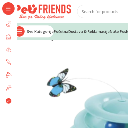
Sve Kategorije
Početna
Dostava & Reklamacije
Naše Posl
Home
Mačke
Igračke
M-PETS Cascado interaktivna