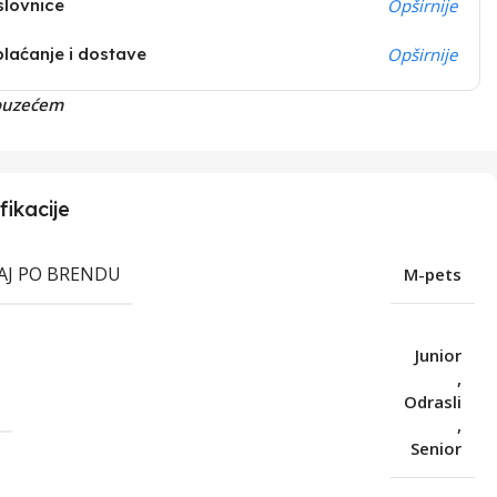
slovnice
Opširnije
plaćanje i dostave
Opširnije
ouzećem
fikacije
RAJ PO BRENDU
M-pets
Junior
,
T
Odrasli
,
Senior