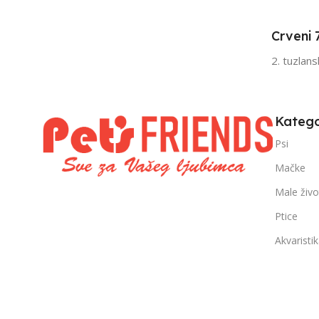
Senior
Sen
Crveni 
FILTRIRAJ PO TEŽINI
FILTRIRAJ PO 
2. tuzlan
0 – 1000g
1kg – 3kg
,
1kg – 3kg
Katego
Psi
Mačke
Male živo
Ptice
Akvaristi