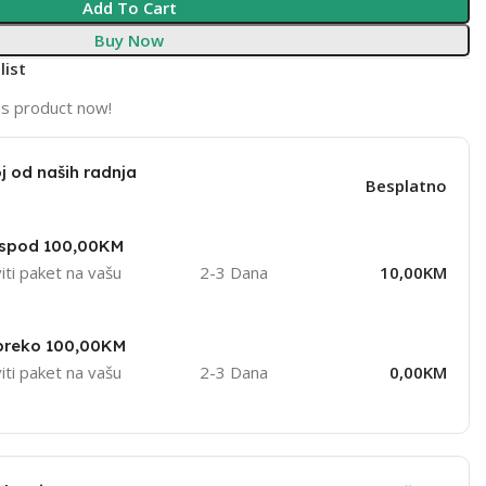
Add To Cart
Buy Now
list
is product now!
j od naših radnja
Besplatno
ispod 100,00KM
iti paket na vašu
2-3 Dana
10,00KM
 preko 100,00KM
iti paket na vašu
2-3 Dana
0,00KM