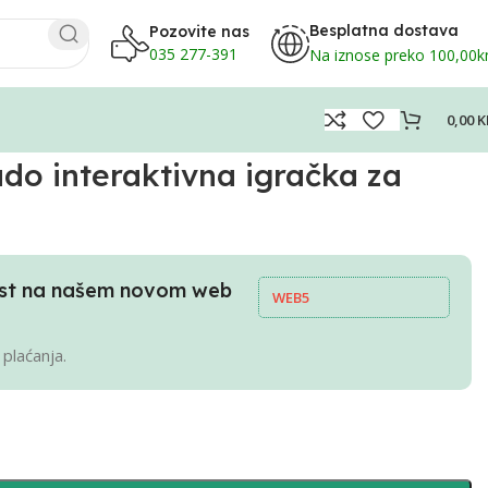
Besplatna dostava
Pozovite nas
035 277-391
Na iznose preko 100,00
0,00
K
o interaktivna igračka za
pust na našem novom web
WEB5
 plaćanja.