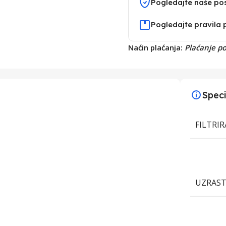
Pogledajte naše po
Pogledajte pravila 
Naćin plaćanja:
Plaćanje p
Speci
FILTRI
UZRAS