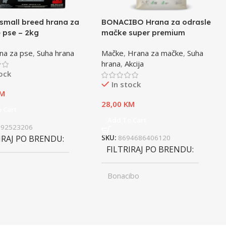
small breed hrana za
BONACIBO Hrana za odrasle
 pse – 2kg
mačke super premium
jagnjetina i riža – 2kg
na za pse
,
Suha hrana
Mačke
,
Hrana za mačke
,
Suha
hrana
,
Akcija
tock
In stock
M
28,00
KM
 Cart
Add To Cart
992523206
IRAJ PO BRENDU
SKU:
8694686406120
FILTRIRAJ PO BRENDU
Bonacibo
ST
Junior
,
UZRAST
Odrasli
Odrasli
,