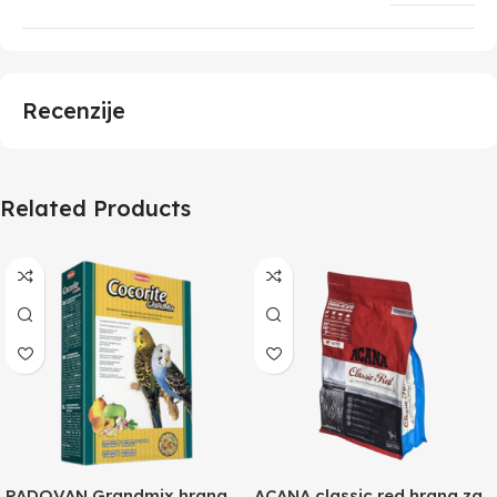
Recenzije
Related Products
PADOVAN Grandmix hrana
ACANA classic red hrana za