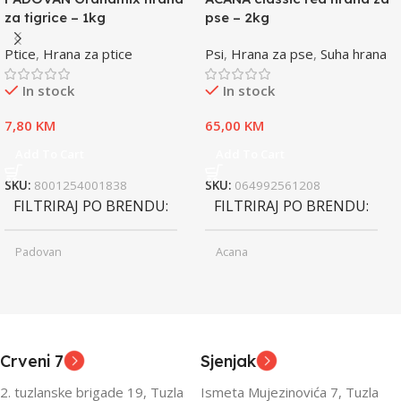
za tigrice – 1kg
pse – 2kg
Ptice
,
Hrana za ptice
Psi
,
Hrana za pse
,
Suha hrana
In stock
In stock
7,80
KM
65,00
KM
Add To Cart
Add To Cart
SKU:
8001254001838
SKU:
064992561208
FILTRIRAJ PO BRENDU
FILTRIRAJ PO BRENDU
Padovan
Acana
Junior
Junior
UZRAST
UZRAST
,
,
Odrasli
Odrasli
,
,
Crveni 7
Sjenjak
Senior
Senior
2. tuzlanske brigade 19, Tuzla
Ismeta Mujezinovića 7, Tuzla