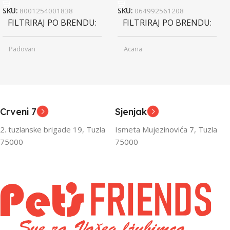
SKU:
8001254001838
SKU:
064992561208
FILTRIRAJ PO BRENDU
FILTRIRAJ PO BRENDU
Padovan
Acana
Junior
Junior
UZRAST
UZRAST
,
,
Odrasli
Odrasli
,
,
Crveni 7
Sjenjak
Senior
Senior
2. tuzlanske brigade 19, Tuzla
Ismeta Mujezinovića 7, Tuzla
FILTRIRAJ PO TEŽINI
FILTRIRAJ PO TEŽINI
75000
75000
0 – 1000g
1kg – 3kg
,
1kg – 3kg