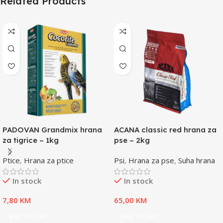
Related Products
PADOVAN Grandmix hrana
ACANA classic red hrana za
za tigrice – 1kg
pse – 2kg
Ptice
,
Hrana za ptice
Psi
,
Hrana za pse
,
Suha hrana
In stock
In stock
7,80
KM
65,00
KM
Add To Cart
Add To Cart