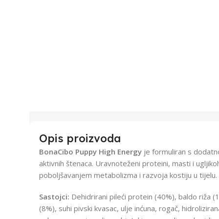
Opis proizvoda
BonaCibo Puppy High Energy
je formuliran s dodat
aktivnih štenaca. Uravnoteženi proteini, masti i uglji
poboljšavanjem metabolizma i razvoja kostiju u tijelu.
Sastojci:
Dehidrirani pileći protein (40%), baldo riža (
(8%), suhi pivski kvasac, ulje inćuna, rogač, hidrolizira