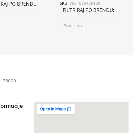
IRAJ PO BRENDU
SKU:
8694686406120
FILTRIRAJ PO BRENDU
Bonacibo
ST
Junior
,
UZRAST
Odrasli
Odrasli
,
Senior
FILTRIRAJ PO TEŽINI
IRAJ PO TEŽINI
1kg – 3kg
la 75000
3kg
formacije