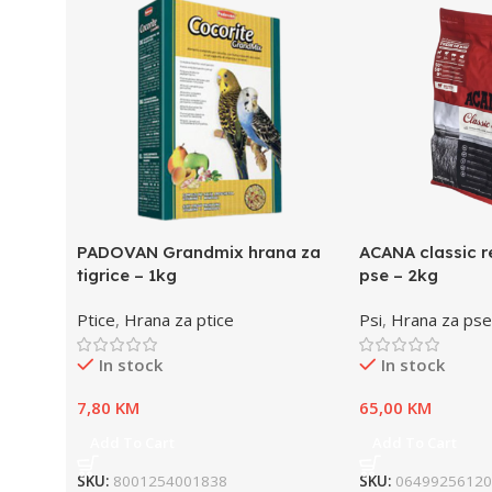
PADOVAN Grandmix hrana za
ACANA classic r
tigrice – 1kg
pse – 2kg
Ptice
,
Hrana za ptice
Psi
,
Hrana za pse
In stock
In stock
7,80
KM
65,00
KM
Add To Cart
Add To Cart
SKU:
8001254001838
SKU:
06499256120