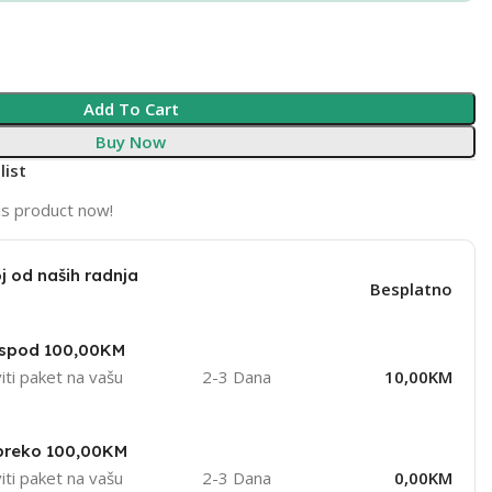
Add To Cart
Buy Now
list
is product now!
j od naših radnja
Besplatno
ispod 100,00KM
iti paket na vašu
2-3 Dana
10,00KM
 preko 100,00KM
iti paket na vašu
2-3 Dana
0,00KM