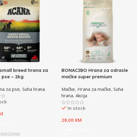
small breed hrana za
BONACIBO Hrana za odrasle
 pse – 2kg
mačke super premium
jagnjetina i riža – 2kg
na za pse
,
Suha hrana
Mačke
,
Hrana za mačke
,
Suha
hrana
,
Akcija
tock
In stock
M
28,00
KM
 Cart
Add To Cart
992523206