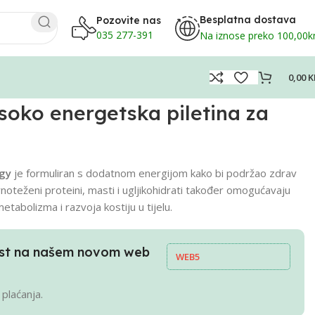
Besplatna dostava
Pozovite nas
035 277-391
Na iznose preko 100,00
0,00
K
oko energetska piletina za
gy
je formuliran s dodatnom energijom kako bi podržao zdrav
vnoteženi proteini, masti i ugljikohidrati također omogućavaju
tabolizma i razvoja kostiju u tijelu.
pust na našem novom web
WEB5
 plaćanja.