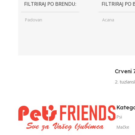
FILTRIRAJ PO BRENDU
FILTRIRAJ PO
Padovan
Acana
UZRAST
Junior
UZRAST
Jun
,
,
Odrasli
Odr
,
,
Senior
Sen
Crveni 
FILTRIRAJ PO TEŽINI
FILTRIRAJ PO 
2. tuzlan
0 – 1000g
1kg – 3kg
,
1kg – 3kg
Katego
Psi
Mačke