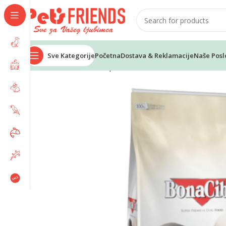
Sve Kategorije
Početna
Dostava & Reklamacije
Naše Posl
Home
Psi
Hrana za pse
Suha hrana
BONACIBO visoko