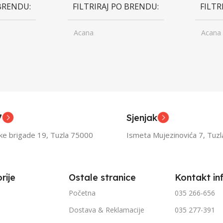
 BRENDU
FILTRIRAJ PO BRENDU
FILTR
Acana
Acana
ior
UZRAST
Junior
UZRA
,
asli
Odrasli
,
ior
Senior
7
Sjenjak
TEŽINI
FILTRIRAJ PO TEŽINI
FILTR
ske brigade 19, Tuzla 75000
Ismeta Mujezinovića 7, Tuz
1kg – 3kg
1kg – 
rije
Ostale stranice
Kontakt in
Početna
035 266-656
Dostava & Reklamacije
035 277-391