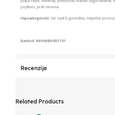
pulpa repe, minerali, prebiotski manan-oligosaharidi, 
psyllium, prah nevena.
Hipoalergenski:
Ne sadrži govedinu, mliječne proizvo
Barkod: 8694686405741
Recenzije
Related Products