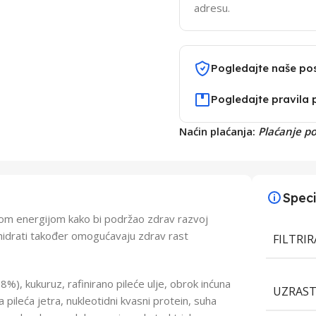
adresu.
Pogledajte naše po
Pogledajte pravila 
Naćin plaćanja:
Plaćanje p
Speci
nom energijom kako bi podržao zdrav razvoj
kohidrati također omogućavaju zdrav rast
FILTRI
18%), kukuruz, rafinirano pileće ulje, obrok inćuna
UZRAS
na pileća jetra, nukleotidni kvasni protein, suha