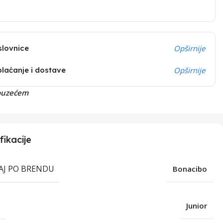
slovnice
Opširnije
plaćanje i dostave
Opširnije
ouzećem
fikacije
RAJ PO BRENDU
Bonacibo
T
Junior