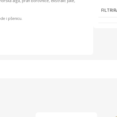
morska alga, prah borovnice, ekstrakt juke,
FILTRIR
de i pšenicu.