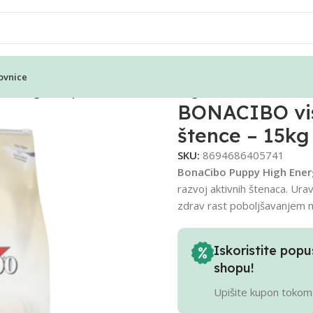
ovnice
 energetska piletina za štence – 15kg
BONACIBO vis
štence – 15kg
SKU:
8694686405741
BonaCibo Puppy High Ener
razvoj aktivnih štenaca. Ura
zdrav rast poboljšavanjem me
Iskoristite po
shopu!
Upišite kupon tokom