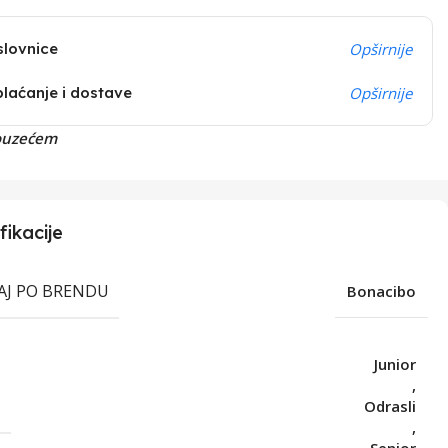
slovnice
Opširnije
plaćanje i dostave
Opširnije
ouzećem
fikacije
RAJ PO BRENDU
Bonacibo
Junior
,
T
Odrasli
,
Senior