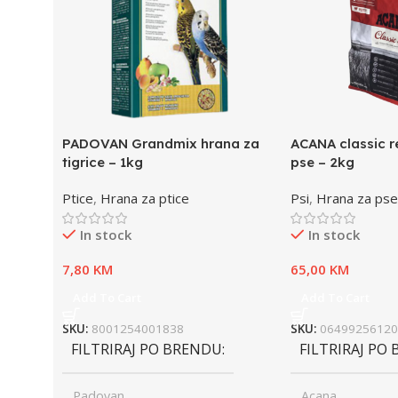
PADOVAN Grandmix hrana za
ACANA classic r
tigrice – 1kg
pse – 2kg
Ptice
,
Hrana za ptice
Psi
,
Hrana za pse
In stock
In stock
7,80
KM
65,00
KM
Add To Cart
Add To Cart
SKU:
8001254001838
SKU:
06499256120
FILTRIRAJ PO BRENDU
FILTRIRAJ PO
Padovan
Acana