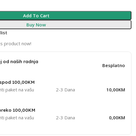
Add To Cart
Buy Now
list
is product now!
j od naših radnja
Besplatno
ispod 100,00KM
iti paket na vašu
2-3 Dana
10,00KM
 preko 100,00KM
iti paket na vašu
2-3 Dana
0,00KM