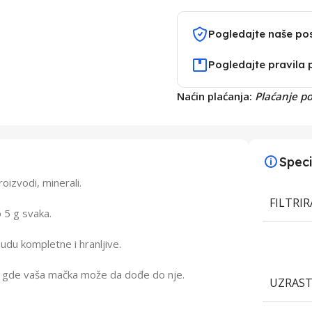
Pogledajte naše po
Pogledajte pravila 
Naćin plaćanja:
Plaćanje p
Speci
roizvodi, minerali.
FILTRI
 5 g svaka.
udu kompletne i hranljive.
tu gde vaša mačka može da dođe do nje.
UZRAS