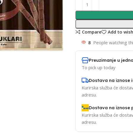
Compare
Add to wish
8
People watching th
Preuzimanje u jedno
To pick up today
Dostava na iznose 
Kurirska služba će dostav
adresu.
Dostava na iznose
Kurirska služba će dostav
adresu.