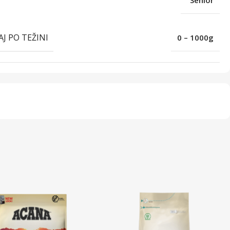
AJ PO TEŽINI
0 – 1000g