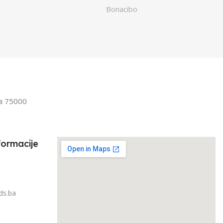
Bonacibo
ST
Junior
,
UZRAST
Odrasli
Odrasli
,
Senior
FILTRIRAJ PO TEŽINI
IRAJ PO TEŽINI
1kg – 3kg
la 75000
3kg
formacije
ds.ba