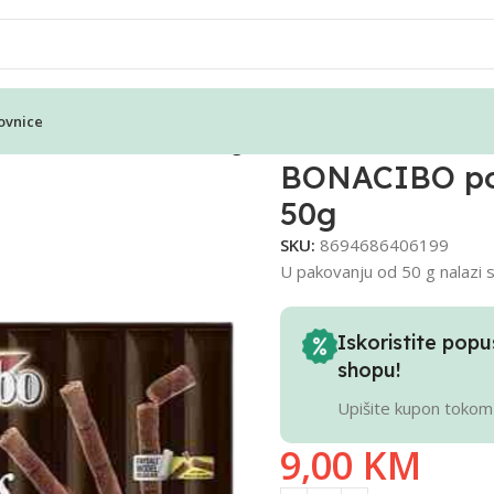
ovnice
ica za mačke cat sticks – 50g
BONACIBO pos
50g
SKU:
8694686406199
U pakovanju od 50 g nalazi s
Iskoristite po
shopu!
Upišite kupon tokom
9,00
KM