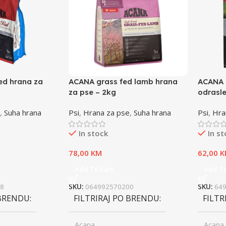
ed hrana za
ACANA grass fed lamb hrana
ACANA 
za pse – 2kg
odrasle
,
Suha hrana
Psi
,
Hrana za pse
,
Suha hrana
Psi
,
Hra
In stock
In s
78,00
KM
62,00
K
Add To Cart
Add To
8
SKU:
064992570200
SKU:
64
 BRENDU
FILTRIRAJ PO BRENDU
FILTR
Acana
Acana