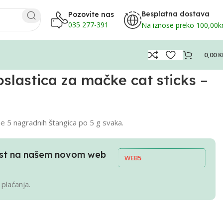
Besplatna dostava
Pozovite nas
035 277-391
Na iznose preko 100,00
0,00
K
lastica za mačke cat sticks –
e 5 nagradnih štangica po 5 g svaka.
pust na našem novom web
WEB5
 plaćanja.