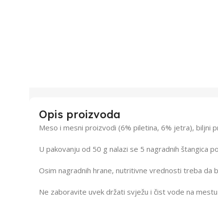
Opis proizvoda
Meso i mesni proizvodi (6% piletina, 6% jetra), biljni p
U pakovanju od 50 g nalazi se 5 nagradnih štangica po
Osim nagradnih hrane, nutritivne vrednosti treba da b
Ne zaboravite uvek držati svježu i čist vode na mes