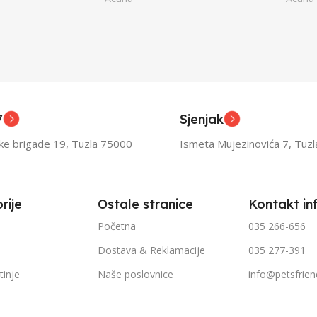
ior
UZRAST
Junior
UZRA
,
asli
Odrasli
,
ior
Senior
7
Sjenjak
TEŽINI
FILTRIRAJ PO TEŽINI
FILTR
ske brigade 19, Tuzla 75000
Ismeta Mujezinovića 7, Tuz
1kg – 3kg
1kg – 
rije
Ostale stranice
Kontakt in
Početna
035 266-656
Dostava & Reklamacije
035 277-391
tinje
Naše poslovnice
info@petsfrien