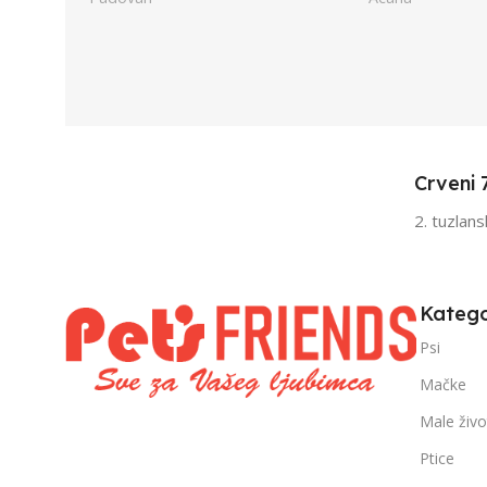
UZRAST
Junior
UZRAST
Jun
,
,
Odrasli
Odr
,
,
Senior
Sen
Crveni 
FILTRIRAJ PO TEŽINI
FILTRIRAJ PO 
2. tuzlan
0 – 1000g
1kg – 3kg
,
1kg – 3kg
Katego
Psi
Mačke
Male živo
Ptice