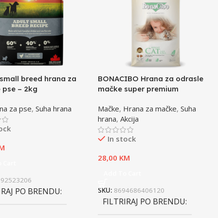
small breed hrana za
BONACIBO Hrana za odrasle
 pse – 2kg
mačke super premium
jagnjetina i riža – 2kg
na za pse
,
Suha hrana
Mačke
,
Hrana za mačke
,
Suha
hrana
,
Akcija
tock
In stock
M
28,00
KM
 Cart
Add To Cart
992523206
IRAJ PO BRENDU
SKU:
8694686406120
FILTRIRAJ PO BRENDU