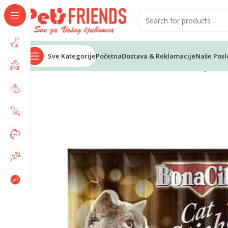
Sve Kategorije
Početna
Dostava & Reklamacije
Naše Posl
Home
Mačke
Poslastice za mačke
BONACIBO poslast