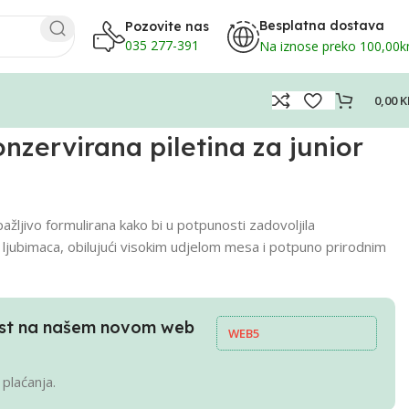
Besplatna dostava
Pozovite nas
035 277-391
Na iznose preko 100,00
0,00
K
ervirana piletina za junior
ažljivo formulirana kako bi u potpunosti zadovoljila
jubimaca, obilujući visokim udjelom mesa i potpuno prirodnim
pust na našem novom web
WEB5
 plaćanja.