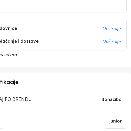
slovnice
Opširnije
plaćanje i dostave
Opširnije
ouzećem
fikacije
RAJ PO BRENDU
Bonacibo
T
Junior