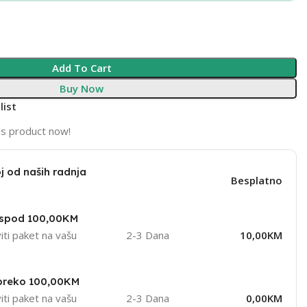
Add To Cart
Buy Now
list
is product now!
j od naših radnja
Besplatno
ispod 100,00KM
iti paket na vašu
2-3 Dana
10,00KM
 preko 100,00KM
iti paket na vašu
2-3 Dana
0,00KM