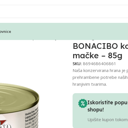
ovnice
 konzervirana piletina za junior mačke – 85g
BONACIBO konz
mačke – 85g
SKU:
8694686406861
Naša konzervirana hrana je p
prehrambene potrebe naših l
hranjivim tvarima.
Iskoristite po
shopu!
Upišite kupon tokom