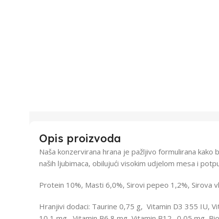
Opis proizvoda
Naša konzervirana hrana je pažljivo formulirana kako
naših ljubimaca, obilujući visokim udjelom mesa i potp
Protein 10%, Masti 6,0%, Sirovi pepeo 1,2%, Sirova v
Hranjivi dodaci: Taurine 0,75 g, Vitamin D3 355 IU, 
10,1 mg, Vitamin B6 8 mg, Vitamin B12., 0,05 mg, Bio