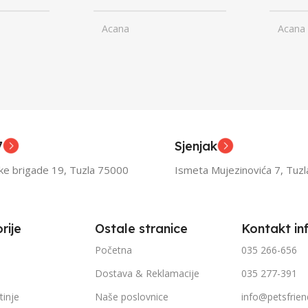
Acana
Acana
ior
UZRAST
Junior
UZRA
,
asli
Odrasli
,
ior
Senior
7
Sjenjak
TEŽINI
FILTRIRAJ PO TEŽINI
FILTR
ske brigade 19, Tuzla 75000
Ismeta Mujezinovića 7, Tuz
1kg – 3kg
1kg – 
rije
Ostale stranice
Kontakt in
Početna
035 266-656
Dostava & Reklamacije
035 277-391
tinje
Naše poslovnice
info@petsfrien