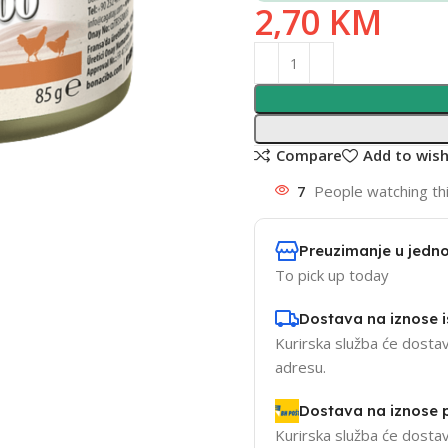
2,70
KM
Compare
Add to wish
7
People watching th
Preuzimanje u jedno
To pick up today
Dostava na iznose 
Kurirska služba će dostav
adresu.
Dostava na iznose
Kurirska služba će dostav