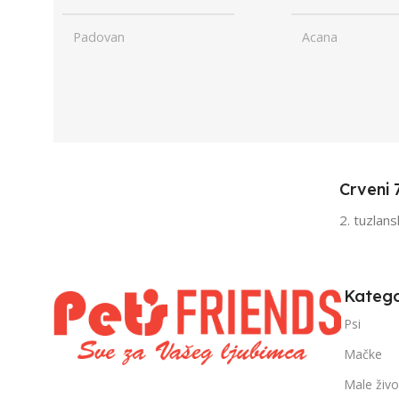
Padovan
Acana
UZRAST
Junior
UZRAST
Jun
,
,
Odrasli
Odr
,
,
Senior
Sen
Crveni 
FILTRIRAJ PO TEŽINI
FILTRIRAJ PO 
2. tuzlan
0 – 1000g
1kg – 3kg
,
1kg – 3kg
Katego
Psi
Mačke
Male živo