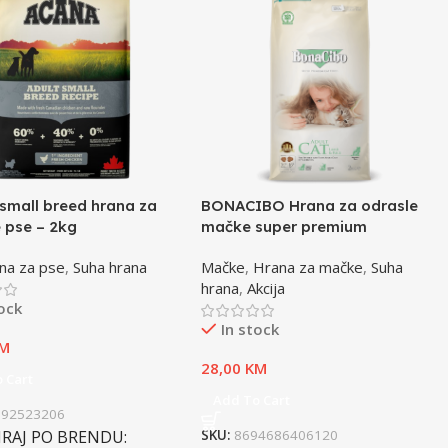
small breed hrana za
BONACIBO Hrana za odrasle
 pse – 2kg
mačke super premium
jagnjetina i riža – 2kg
na za pse
,
Suha hrana
Mačke
,
Hrana za mačke
,
Suha
hrana
,
Akcija
tock
In stock
M
28,00
KM
 Cart
Add To Cart
992523206
IRAJ PO BRENDU
SKU:
8694686406120