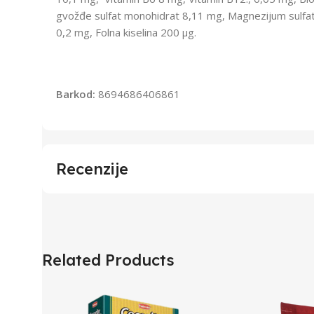
gvožđe sulfat monohidrat 8,11 mg, Magnezijum sulfat
0,2 mg, Folna kiselina 200 μg.
Barkod:
8694686406861
Recenzije
Related Products