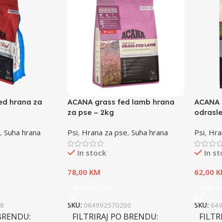
ed hrana za
ACANA grass fed lamb hrana
ACANA 
za pse – 2kg
odrasle
,
Suha hrana
Psi
,
Hrana za pse
,
Suha hrana
Psi
,
Hra
In stock
In s
78,00
KM
62,00
K
Add To Cart
Add To
8
SKU:
064992570200
SKU:
64
 BRENDU
FILTRIRAJ PO BRENDU
FILTR