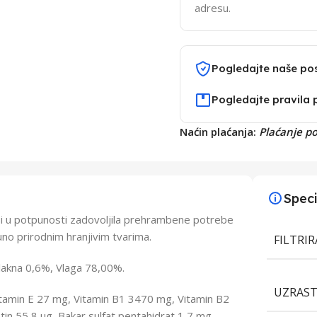
adresu.
Pogledajte naše po
Pogledajte pravila 
Naćin plaćanja:
Plaćanje p
Speci
 bi u potpunosti zadovoljila prehrambene potrebe
uno prirodnim hranjivim tvarima.
FILTRI
lakna 0,6%, Vlaga 78,00%.
UZRAS
Vitamin E 27 mg, Vitamin B1 3470 mg, Vitamin B2
tin 55,8 μg, Bakar sulfat pentahidrat 1,7 mg,