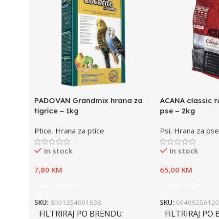
PADOVAN Grandmix hrana za
ACANA classic r
tigrice – 1kg
pse – 2kg
Ptice
,
Hrana za ptice
Psi
,
Hrana za pse
In stock
In stock
7,80
KM
65,00
KM
Add To Cart
Add To Cart
SKU:
8001254001838
SKU:
06499256120
FILTRIRAJ PO BRENDU
FILTRIRAJ PO