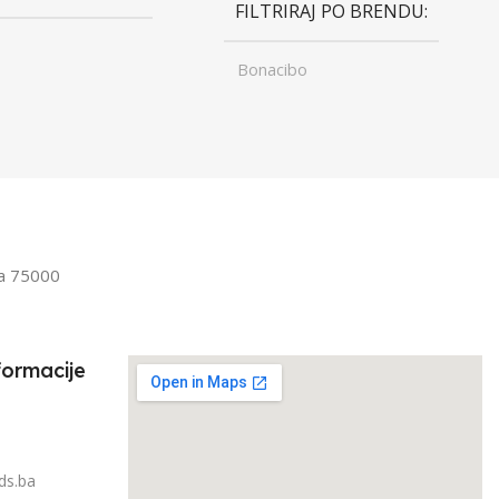
FILTRIRAJ PO BRENDU
Bonacibo
ST
Junior
,
UZRAST
Odrasli
Odrasli
,
Senior
FILTRIRAJ PO TEŽINI
IRAJ PO TEŽINI
1kg – 3kg
la 75000
3kg
formacije
ds.ba