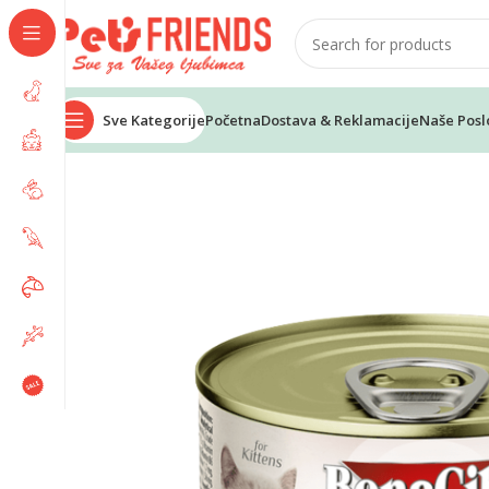
Sve Kategorije
Početna
Dostava & Reklamacije
Naše Posl
Home
Mačke
Hrana za mačke
Vlažna hrana
BONACIBO