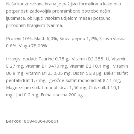
Naša konzervirana hrana je pažljivo formulirana kako bi u
potpunosti zadovoljila prehrambene potrebe naših
ljubimaca, obilujući visokim udjelom mesa i potpuno
prirodnim hranjivim tvarima.
Protein 10%, Masti 6,0%, Sirovi pepeo 1,2%, Sirova vlakna
0,6%, Vlaga 78,00%.
Hranjivi dodaci: Taurine 0,75 g, Vitamin D3 355 IU, Vitamin
E 27 mg, Vitamin B1 3470 mg, Vitamin B2 10,1 mg, Vitamin
B6 8 mg, Vitamin B12., 0,05 mg, Biotin 55,8 μg, Bakar sulfat
pentahidrat 1,7 mg, gvožđe sulfat monohidrat 8,11 mg,
Magnezijum sulfat monohidrat 1,56 mg, Cink sulfat 10,1
mg, Jod 0,2 mg, Folna kiselina 200 μg.
Barkod:
8694686406861