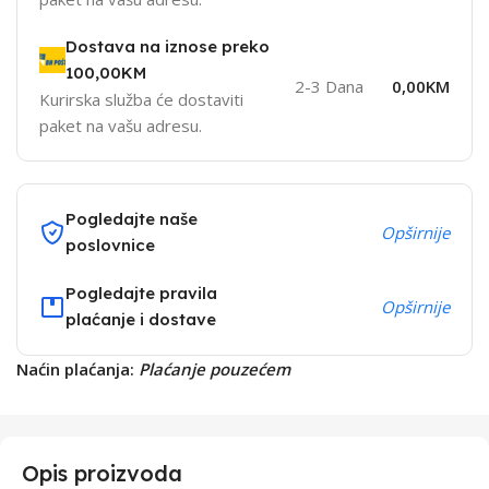
Dostava na iznose preko
100,00KM
2-3 Dana
0,00KM
Kurirska služba će dostaviti
paket na vašu adresu.
Pogledajte naše
Opširnije
poslovnice
Pogledajte pravila
Opširnije
plaćanje i dostave
Naćin plaćanja:
Plaćanje pouzećem
Opis proizvoda