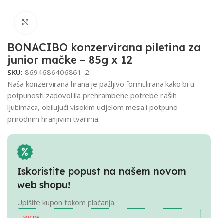
Click to enlarge
BONACIBO konzervirana piletina za
junior mačke – 85g x 12
SKU:
8694686406861-2
Naša konzervirana hrana je pažljivo formulirana kako bi u
potpunosti zadovoljila prehrambene potrebe naših
ljubimaca, obilujući visokim udjelom mesa i potpuno
prirodnim hranjivim tvarima.
Iskoristite popust na našem novom
web shopu!
Upišite kupon tokom plaćanja.
WEB5