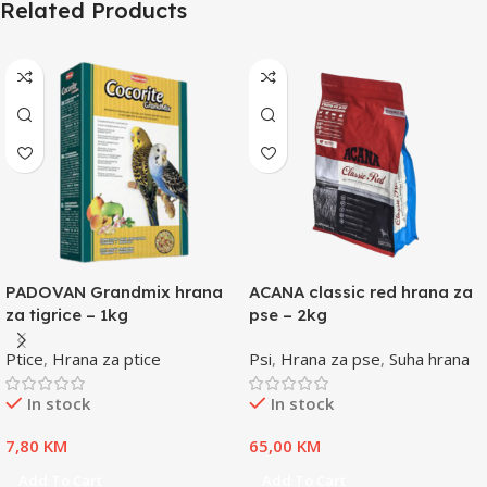
Related Products
PADOVAN Grandmix hrana
ACANA classic red hrana za
za tigrice – 1kg
pse – 2kg
Ptice
,
Hrana za ptice
Psi
,
Hrana za pse
,
Suha hrana
In stock
In stock
7,80
KM
65,00
KM
Add To Cart
Add To Cart