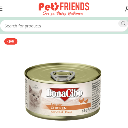
Home
Mačke
Hrana za mačke
Vlažna hrana
-20%