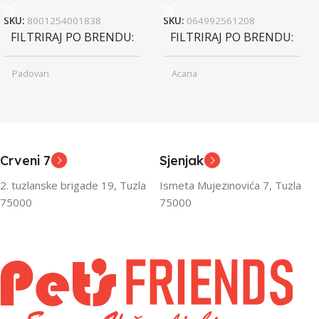
SKU:
8001254001838
SKU:
064992561208
FILTRIRAJ PO BRENDU
FILTRIRAJ PO BRENDU
Padovan
Acana
Junior
Junior
UZRAST
UZRAST
,
,
Odrasli
Odrasli
,
,
Crveni 7
Sjenjak
Senior
Senior
2. tuzlanske brigade 19, Tuzla
Ismeta Mujezinovića 7, Tuzla
FILTRIRAJ PO TEŽINI
FILTRIRAJ PO TEŽINI
75000
75000
0 – 1000g
1kg – 3kg
,
1kg – 3kg