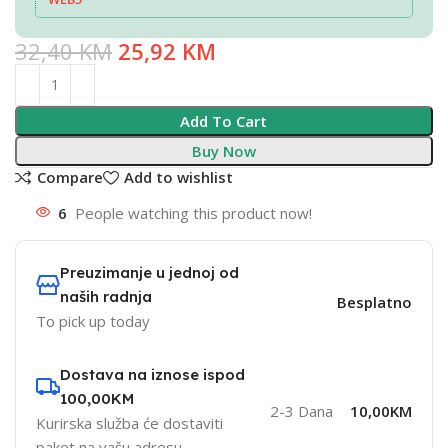
32,40
KM
25,92
KM
Add To Cart
Buy Now
Compare
Add to wishlist
6
People watching this product now!
Preuzimanje u jednoj od
naših radnja
Besplatno
To pick up today
Dostava na iznose ispod
100,00KM
2-3 Dana
10,00KM
Kurirska služba će dostaviti
paket na vašu adresu.