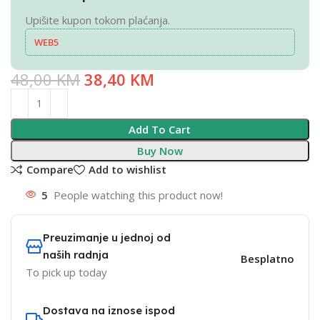
Upišite kupon tokom plaćanja.
WEB5
48,00
KM
38,40
KM
Add To Cart
Buy Now
Compare
Add to wishlist
5
People watching this product now!
Preuzimanje u jednoj od
naših radnja
Besplatno
To pick up today
Dostava na iznose ispod