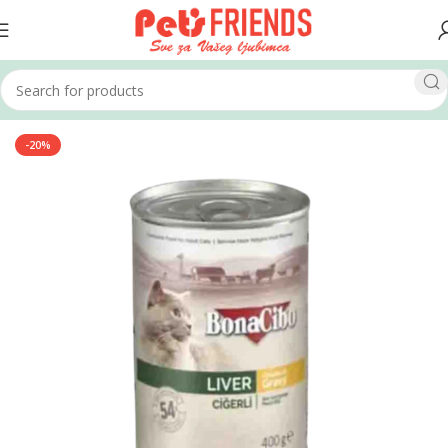
Home
Mačke
Hrana za mačke
Vlažna hrana
-20%