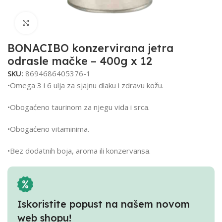
Click to enlarge
BONACIBO konzervirana jetra
odrasle mačke – 400g x 12
SKU:
8694686405376-1
•Omega 3 i 6 ulja za sjajnu dlaku i zdravu kožu.
•Obogaćeno taurinom za njegu vida i srca.
•Obogaćeno vitaminima.
•Bez dodatnih boja, aroma ili konzervansa.
Iskoristite popust na našem novom
web shopu!