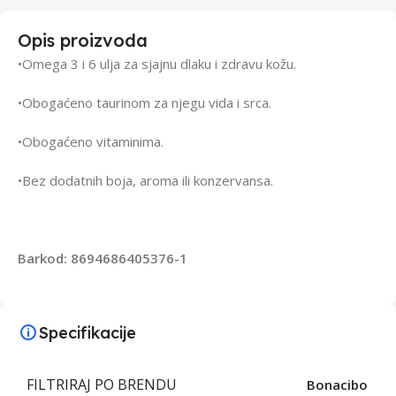
Opis proizvoda
•Omega 3 i 6 ulja za sjajnu dlaku i zdravu kožu.
•Obogaćeno taurinom za njegu vida i srca.
•Obogaćeno vitaminima.
•Bez dodatnih boja, aroma ili konzervansa.
Barkod: 8694686405376-1
Specifikacije
FILTRIRAJ PO BRENDU
Bonacibo