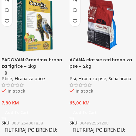
PADOVAN Grandmix hrana
ACANA classic red hrana za
za tigrice – 1kg
pse – 2kg
Ptice
,
Hrana za ptice
Psi
,
Hrana za pse
,
Suha hrana
In stock
In stock
7,80
KM
65,00
KM
Add To Cart
Add To Cart
SKU:
8001254001838
SKU:
064992561208
FILTRIRAJ PO BRENDU
FILTRIRAJ PO BRENDU