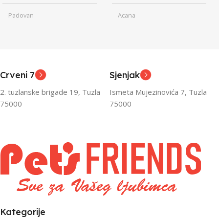
Padovan
Acana
Junior
Junior
UZRAST
UZRAST
,
,
Odrasli
Odrasli
,
,
Crveni 7
Sjenjak
Senior
Senior
2. tuzlanske brigade 19, Tuzla
Ismeta Mujezinovića 7, Tuzla
FILTRIRAJ PO TEŽINI
FILTRIRAJ PO TEŽINI
75000
75000
0 – 1000g
1kg – 3kg
,
1kg – 3kg
Kategorije