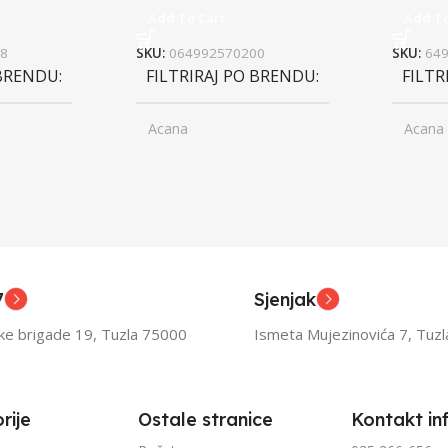
Add To Cart
Add To
8
SKU:
064992570200
SKU:
64
 BRENDU
FILTRIRAJ PO BRENDU
FILTR
Acana
Acana
ior
UZRAST
Junior
UZRA
,
asli
Odrasli
,
ior
Senior
7
Sjenjak
TEŽINI
FILTRIRAJ PO TEŽINI
FILTR
ske brigade 19, Tuzla 75000
Ismeta Mujezinovića 7, Tuz
1kg – 3kg
1kg – 
rije
Ostale stranice
Kontakt in