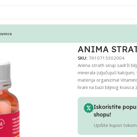
ovnice
ta
ANIMA STRATH
SKU:
7610715302004
Anima strath sirup sadrži bilj
minerala (uljučujući kalcijum,
materija organizma! Vitamin
hrani na bazi biljnog kvasca z
Iskoristite po
shopu!
Upišite kupon tokom