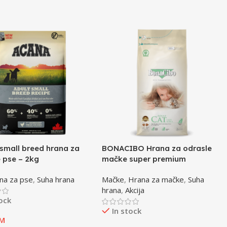
small breed hrana za
BONACIBO Hrana za odrasle
 pse – 2kg
mačke super premium
jagnjetina i riža – 2kg
na za pse
,
Suha hrana
Mačke
,
Hrana za mačke
,
Suha
hrana
,
Akcija
tock
In stock
M