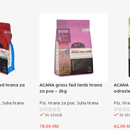
ed hrana za
ACANA grass fed lamb hrana
ACANA 
za pse – 2kg
odrasle
,
Suha hrana
Psi
,
Hrana za pse
,
Suha hrana
Psi
,
Hra
In stock
In s
78,00
KM
62,00
K