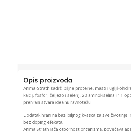
Opis proizvoda
Anima-Strath sadrži biljne proteine, masti i ugljikohidr
kalcij, fosfor, željezo i selen), 20 aminokiselina i 11 
prehrani stvara idealnu ravnotežu.
Dodatak hrani na bazi biljnog kvasca za sve životinje
bez doping efekata.
Anima Strath jača otpornost organizma, povećava ape