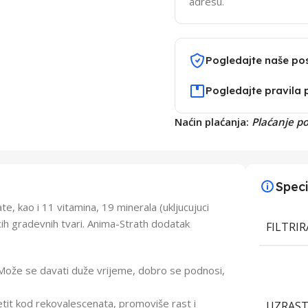
adresu.
Pogledajte naše po
Pogledajte pravila 
Naćin plaćanja:
Plaćanje p
Speci
ate, kao i 11 vitamina, 19 minerala (ukljucujuci
opcih gradevnih tvari. Anima-Strath dodatak
FILTRI
. Može se davati duže vrijeme, dobro se podnosi,
tit kod rekovalescenata, promoviše rast i
UZRAS