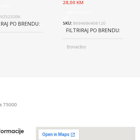
28,00
KM
 Cart
Add To Cart
992523206
IRAJ PO BRENDU
SKU:
8694686406120
FILTRIRAJ PO BRENDU
Bonacibo
ST
Junior
,
UZRAST
Odrasli
Odrasli
,
Senior
FILTRIRAJ PO TEŽINI
IRAJ PO TEŽINI
1kg – 3kg
la 75000
3kg
formacije