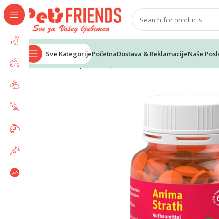
Sve Kategorije
Početna
Dostava & Reklamacije
Naše Posl
Home
Psi
Lijekovi za pse
ANIMA STRATH 200 table