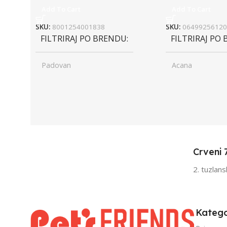
Add To Cart
Add To Cart
SKU:
8001254001838
SKU:
06499256120
FILTRIRAJ PO BRENDU
FILTRIRAJ PO
Padovan
Acana
UZRAST
Junior
UZRAST
Jun
,
,
Odrasli
Odr
,
,
Senior
Sen
Crveni 
FILTRIRAJ PO TEŽINI
FILTRIRAJ PO 
2. tuzlan
0 – 1000g
1kg – 3kg
,
1kg – 3kg
Katego