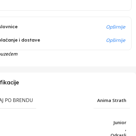
slovnice
Opširnije
plaćanje i dostave
Opširnije
ouzećem
fikacije
RAJ PO BRENDU
Anima Strath
Junior
,
T
Odrasli