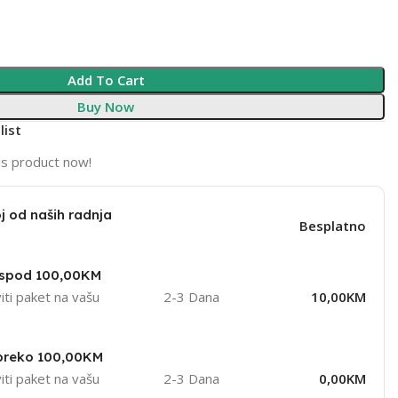
Add To Cart
Buy Now
list
is product now!
j od naših radnja
Besplatno
ispod 100,00KM
iti paket na vašu
2-3 Dana
10,00KM
 preko 100,00KM
iti paket na vašu
2-3 Dana
0,00KM