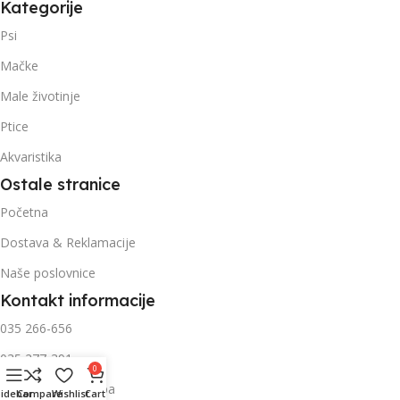
Kategorije
Psi
Mačke
Male životinje
Ptice
Akvaristika
Ostale stranice
Početna
Dostava & Reklamacije
Naše poslovnice
Kontakt informacije
035 266-656
035 277-391
0
info@petsfriends.ba
Sidebar
Compare
Wishlist
Cart