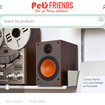
medtb
Hi-Fi
,
Sound
13 Dec 2022