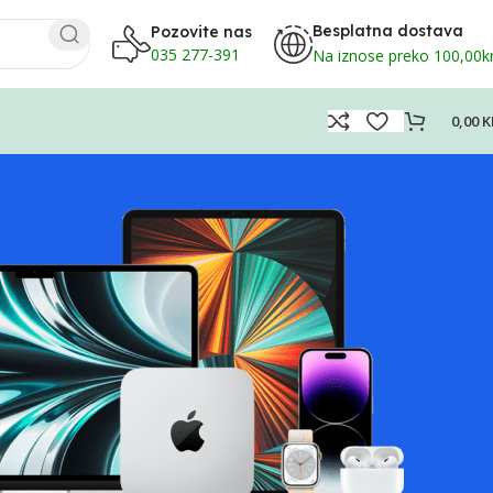
Besplatna dostava
Pozovite nas
035 277-391
Na iznose preko 100,00
0,00
K