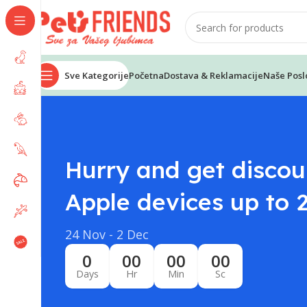
Sve Kategorije
Početna
Dostava & Reklamacije
Naše Posl
Hurry and get discoun
Apple devices up to
24 Nov - 2 Dec
0
00
00
00
Days
Hr
Min
Sc