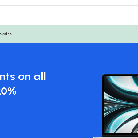
ovnice
ts on all
 20%