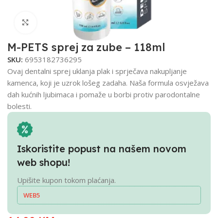
Click to enlarge
M-PETS sprej za zube – 118ml
SKU:
6953182736295
Ovaj dentalni sprej uklanja plak i sprječava nakupljanje
kamenca, koji je uzrok lošeg zadaha. Naša formula osvježava
dah kućnih ljubimaca i pomaže u borbi protiv parodontalne
bolesti.
Iskoristite popust na našem novom
web shopu!
Upišite kupon tokom plaćanja.
WEB5