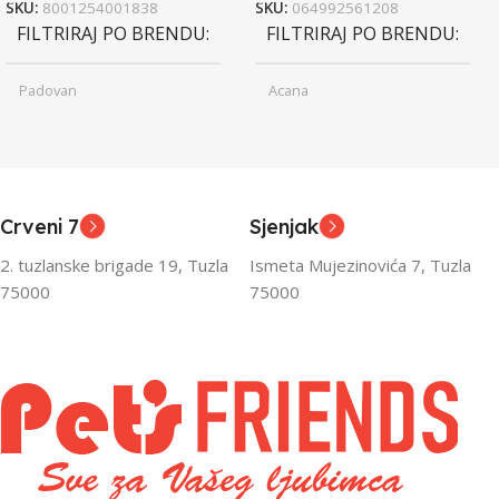
SKU:
8001254001838
SKU:
064992561208
FILTRIRAJ PO BRENDU
FILTRIRAJ PO BRENDU
Padovan
Acana
Junior
Junior
UZRAST
UZRAST
,
,
Odrasli
Odrasli
,
,
Crveni 7
Sjenjak
Senior
Senior
2. tuzlanske brigade 19, Tuzla
Ismeta Mujezinovića 7, Tuzla
FILTRIRAJ PO TEŽINI
FILTRIRAJ PO TEŽINI
75000
75000
0 – 1000g
1kg – 3kg
,
1kg – 3kg