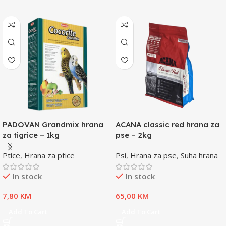
PADOVAN Grandmix hrana
ACANA classic red hrana za
za tigrice – 1kg
pse – 2kg
Ptice
,
Hrana za ptice
Psi
,
Hrana za pse
,
Suha hrana
In stock
In stock
7,80
KM
65,00
KM
Add To Cart
Add To Cart