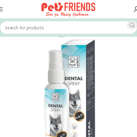
Home
Psi
Kozmetika i higijena