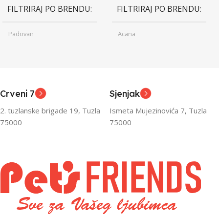
FILTRIRAJ PO BRENDU
FILTRIRAJ PO BRENDU
Padovan
Acana
Junior
Junior
UZRAST
UZRAST
,
,
Odrasli
Odrasli
,
,
Crveni 7
Sjenjak
Senior
Senior
2. tuzlanske brigade 19, Tuzla
Ismeta Mujezinovića 7, Tuzla
FILTRIRAJ PO TEŽINI
FILTRIRAJ PO TEŽINI
75000
75000
0 – 1000g
1kg – 3kg
,
1kg – 3kg