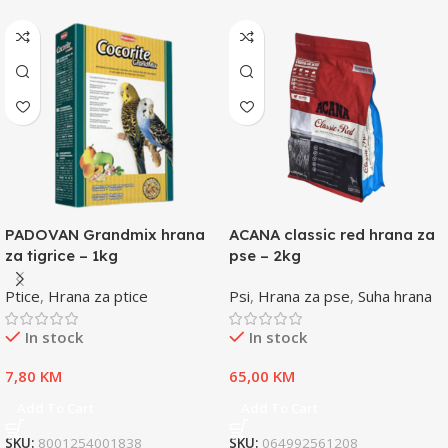
PADOVAN Grandmix hrana
ACANA classic red hrana za
za tigrice – 1kg
pse – 2kg
Ptice
,
Hrana za ptice
Psi
,
Hrana za pse
,
Suha hrana
In stock
In stock
7,80
KM
65,00
KM
Add To Cart
Add To Cart
SKU:
8001254001838
SKU:
064992561208