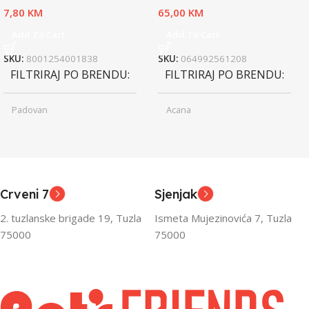
7,80
KM
65,00
KM
Add To Cart
Add To Cart
SKU:
8001254001838
SKU:
064992561208
FILTRIRAJ PO BRENDU
FILTRIRAJ PO BRENDU
Padovan
Acana
Junior
Junior
UZRAST
UZRAST
,
,
Odrasli
Odrasli
,
,
Crveni 7
Sjenjak
Senior
Senior
2. tuzlanske brigade 19, Tuzla
Ismeta Mujezinovića 7, Tuzla
FILTRIRAJ PO TEŽINI
FILTRIRAJ PO TEŽINI
75000
75000
0 – 1000g
1kg – 3kg
,
1kg – 3kg