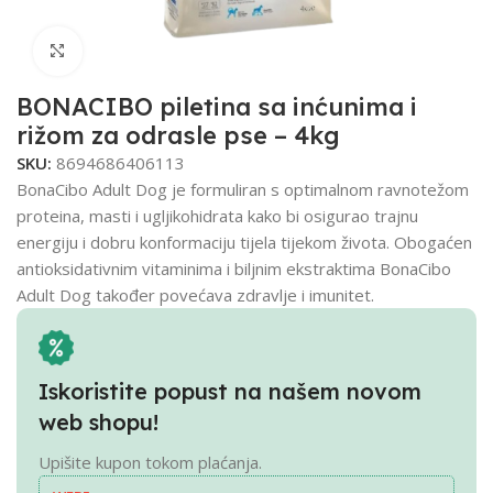
Click to enlarge
BONACIBO piletina sa inćunima i
rižom za odrasle pse – 4kg
SKU:
8694686406113
BonaCibo Adult Dog je formuliran s optimalnom ravnotežom
proteina, masti i ugljikohidrata kako bi osigurao trajnu
energiju i dobru konformaciju tijela tijekom života. Obogaćen
antioksidativnim vitaminima i biljnim ekstraktima BonaCibo
Adult Dog također povećava zdravlje i imunitet.
Iskoristite popust na našem novom
web shopu!
Upišite kupon tokom plaćanja.