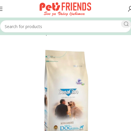
Home
Psi
Hrana za pse
Suha hrana