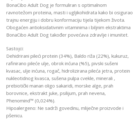
BonaCibo Adult Dog je formuliran s optimalnom
ravnotežom proteina, masti i ugljikohidrata kako bi osigurao
trajnu energiju i dobru konformaciju tijela tijekom života.
Obogaćen antioksidativnim vitaminima i biljnim ekstraktima
BonaCibo Adult Dog također povećava zdravlje i imunitet.
Sastojci:
Dehidrirani pileći protein (34%), Baldo riža (22%), kukuruz,
rafinirano pileće ulje, obrok inćuna (%5), pivski sušeni
kvasac, ulje inćuna, rogač, hidrolizirana pileća jetra, protein
nukleotidnog kvasca, sušena pulpa cvekle, minerali ,
prebiotički manan oligo sakaridi, morske alge, prah
borovnice, ekstrakt juke, psilijum, prah nevena,
Phenomind™ (0,024%).
Hipoalergeno: Ne sadrži govedinu, mliječne proizvode i
pšenicu.