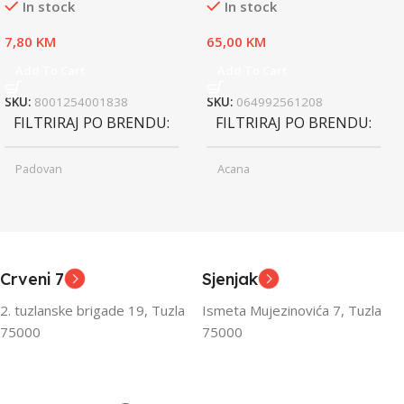
In stock
In stock
7,80
KM
65,00
KM
Add To Cart
Add To Cart
SKU:
8001254001838
SKU:
064992561208
FILTRIRAJ PO BRENDU
FILTRIRAJ PO BRENDU
Padovan
Acana
Junior
Junior
UZRAST
UZRAST
,
,
Odrasli
Odrasli
,
,
Crveni 7
Sjenjak
Senior
Senior
2. tuzlanske brigade 19, Tuzla
Ismeta Mujezinovića 7, Tuzla
FILTRIRAJ PO TEŽINI
FILTRIRAJ PO TEŽINI
75000
75000
0 – 1000g
1kg – 3kg
,